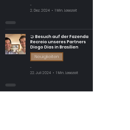
-
2. Dez. 2024
1 Min. Lesezeit
🤝 Besuch auf der Fazenda
Recreio unseres Partners
Diogo Dias in Brasilien
Neuigkeiten
-
22. Juli 2024
1 Min. Lesezeit
🚀 Teilnahme an der World of
Coffee in Kopenhagen 2024
mit unserem Partner Lucas
Neuigkeiten
-