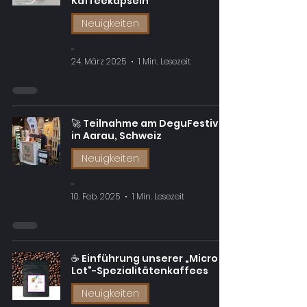
Kaffeekapseln
Neuigkeiten
-
24. März 2025
1 Min. Lesezeit
🚀 Teilnahme am DeguFestival
in Aarau, Schweiz
Neuigkeiten
-
10. Feb. 2025
1 Min. Lesezeit
☕️ Einführung unserer „Micro
Lot“-Spezialitätenkaffees
Neuigkeiten