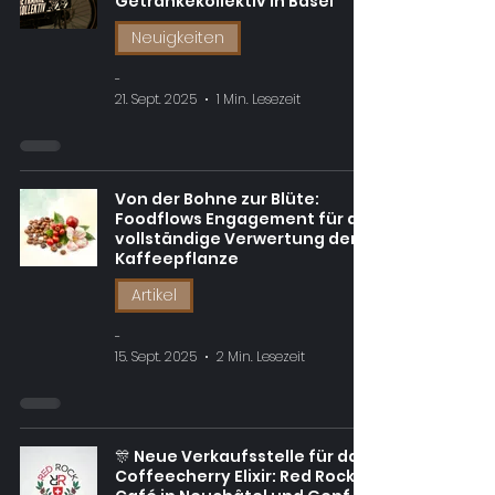
Getränkekollektiv in Basel
Neuigkeiten
-
21. Sept. 2025
1 Min. Lesezeit
Von der Bohne zur Blüte:
Foodflows Engagement für die
vollständige Verwertung der
Kaffeepflanze
Artikel
-
15. Sept. 2025
2 Min. Lesezeit
🎊 Neue Verkaufsstelle für das
Coffeecherry Elixir: Red Rock