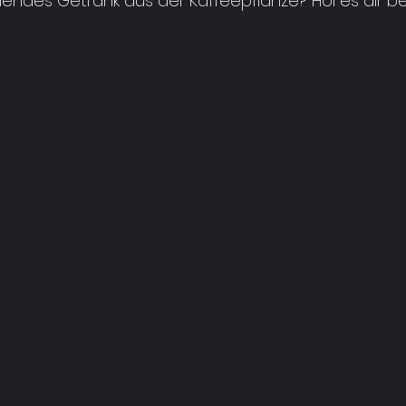
chendes Getränk aus der Kaffeepflanze? Hol es dir be