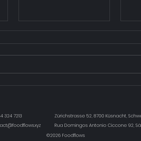
Neuer Gastro-Partner:
Foo
Hallo Halle in Baden
Cof
t
44 324 7213
Zürichstrasse 52, 8700 Küsnacht, Schw
act@foodflows.xyz
Rua Domingos Antonio Ciccone 92, São
©2026 Foodflows