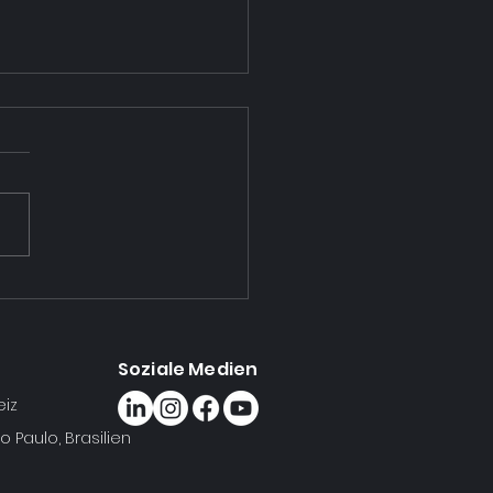
dflows @ World of
fee 2026
Soziale Medien
eiz
 Paulo, Brasilien