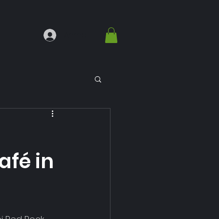
Anmelden
afé in