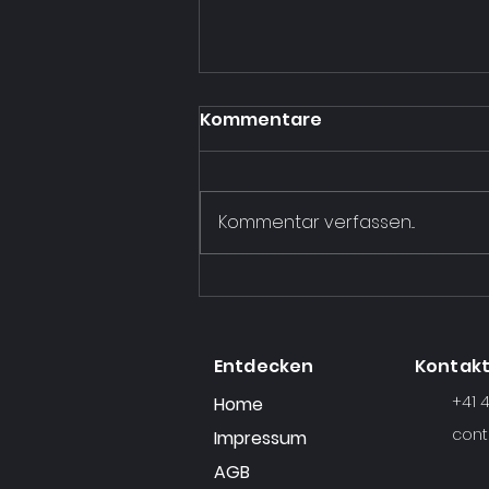
Kommentare
Kommentar verfassen...
Neu und exklusiv bei
Foodflows: Gelbe
Arabica-Cascara
Entdecken
Kontak
+41 
Home
cont
Impressum
AGB