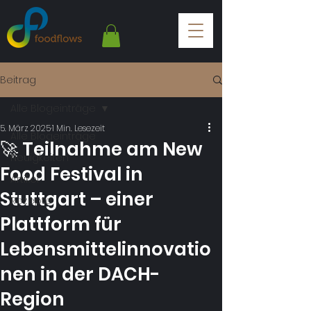
Beitrag
Alle Blogeinträge
5. März 2025
1 Min. Lesezeit
Alle Blogeinträge
🚀 Teilnahme am New
Neuigkeiten
Food Festival in
Artikel
Stuttgart – einer
Rezepte
Plattform für
Lebensmittelinnovatio
nen in der DACH-
Region