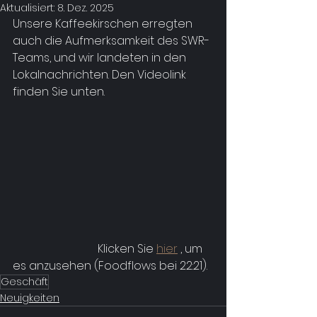
Aktualisiert:
8. Dez. 2025
Unsere Kaffeekirschen erregten 
auch die Aufmerksamkeit des SWR-
Teams, und wir landeten in den 
Lokalnachrichten. Den Videolink 
finden Sie unten.
			Klicken Sie 
hier
 , um 
es anzusehen (Foodflows bei 22:21).
Geschäft
Neuigkeiten