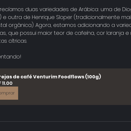
erecíamos duas variedades de Arábica: uma de Dio
) e outra de Henrique Sloper (tradicionalmente ma
tal orgânica). Agora, estamos adicionando a vari
, que possui maior teor de cafeína, cor laranja e
as cítricas.
entando!
ejas de café Venturim Foodflows (100g)
 11.00
omprar