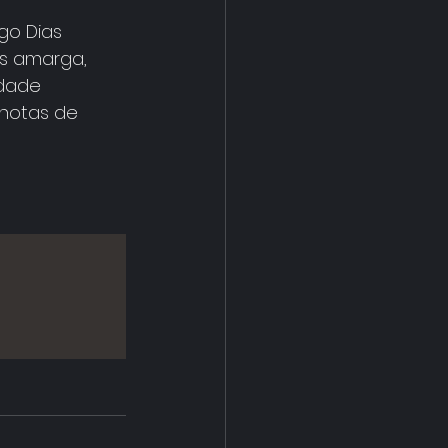
go Dias 
is amarga, 
edade 
 notas de 