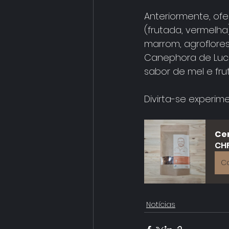
Anteriormente, of
(frutada, vermelha
marrom, agroflores
Canephora de Lucas
sabor de mel e frut
Divirta-se experim
Cer
CHF
C
Notícias