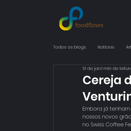
Todos os blogs
Notícias
Ar
13 de jan.
1 min de leitur
Cereja 
Venturi
Embora já tenham 
nossos novos grão
no Swiss Coffee Fe