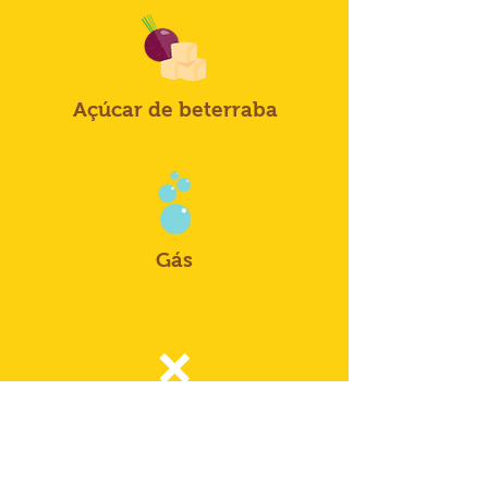
Açúcar de beterraba
Gás
❌
Sem aromas
ou aditivos