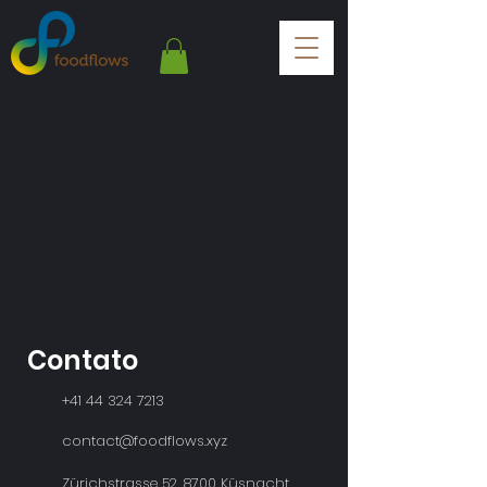
Contato
+41 44 324 7213
contact@foodflows.xyz
Zürichstrasse 52, 8700 Küsnacht,