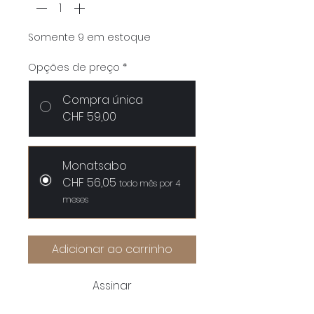
Somente 9 em estoque
Opções de preço
*
Compra única
CHF 59,00
Monatsabo
CHF 56,05
todo mês por 4
meses
Adicionar ao carrinho
Assinar