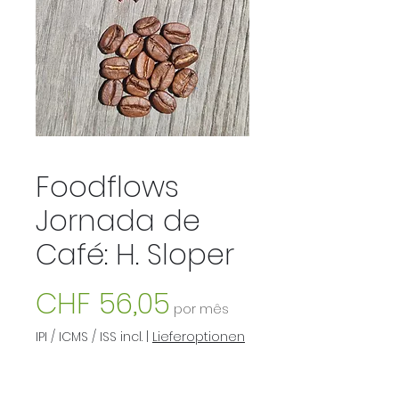
Foodflows
Jornada de
Café: H. Sloper
Preço
CHF 56,05
por mês
IPI / ICMS / ISS incl.
|
Lieferoptionen
Quantidade
*