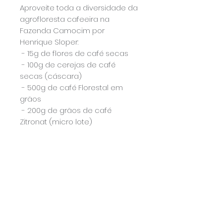
Aproveite toda a diversidade da
agrofloresta cafeeira na
Fazenda Camocim por
Henrique Sloper:
- 15g de flores de café secas
- 100g de cerejas de café
secas (cáscara)
- 500g de café Florestal em
grãos
- 200g de grãos de café
Zitronat (micro lote)
Ainda não há avaliações
Compartilhe sua opinião. Seja o
primeiro a deixar uma avaliação.