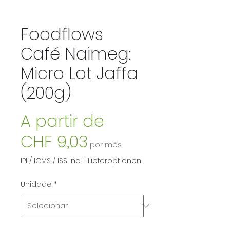
Foodflows
Café Naimeg:
Micro Lot Jaffa
(200g)
A partir de
Preço
CHF 9,03
por mês
promocional
IPI / ICMS / ISS incl.
|
Lieferoptionen
Unidade
*