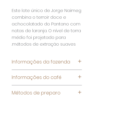
Este lote único de Jorge Naimeg
combina o terroir doce e
achocolatado do Pantano com
notas de laranja. O nível de torra
médio foi projetado para
métodos de extração suaves.
Informações da fazenda
Nome:
Fazenda Londrina
Informações do café
Produtor: Jorge Naimeg
Região: Patos de Minas (Minas
Especie: Arabica
Métodos de preparo
Gerais)
Variedade: Arara
Altitude: até 1'100m anm
Processo: Washed
Filtro
Torra: Kaffeemanufaktur
Lungo
Zürich, média
Perfil sensorial: >88 pontos
Ainda não há avaliações
(SCA), notas de mel e laranja