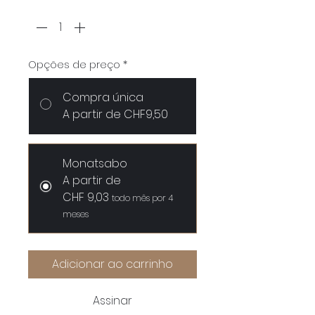
Quantidade
*
Opções de preço
*
Compra única
A partir de CHF9,50
Monatsabo
A partir de
CHF 9,03
todo mês por 4
meses
Adicionar ao carrinho
Assinar