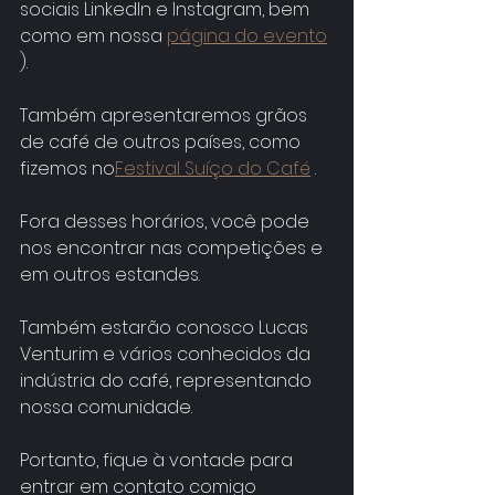
sociais LinkedIn e Instagram, bem 
como em nossa 
página do evento
).
Também apresentaremos grãos 
de café de outros países, como 
fizemos no
Festival Suíço do Café
 .
Fora desses horários, você pode 
nos encontrar nas competições e 
em outros estandes.
Também estarão conosco Lucas 
Venturim e vários conhecidos da 
indústria do café, representando 
nossa comunidade.
Portanto, fique à vontade para 
entrar em contato comigo 