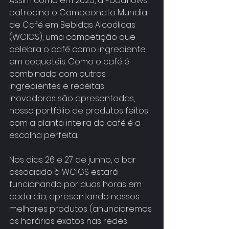
Assim como em 2025, a Foodflows 
patrocina o Campeonato Mundial 
de Café em Bebidas Alcoólicas 
(WCIGS), uma competição que 
celebra o café como ingrediente 
em coquetéis. Como o café é 
combinado com outros 
ingredientes e receitas 
inovadoras são apresentadas, 
nosso portfólio de produtos feitos 
com a planta inteira do café é a 
escolha perfeita.
Nos dias 26 e 27 de junho, o bar 
associado à WCIGS estará 
funcionando por duas horas em 
cada dia, apresentando nossos 
melhores produtos (anunciaremos 
os horários exatos nas redes 