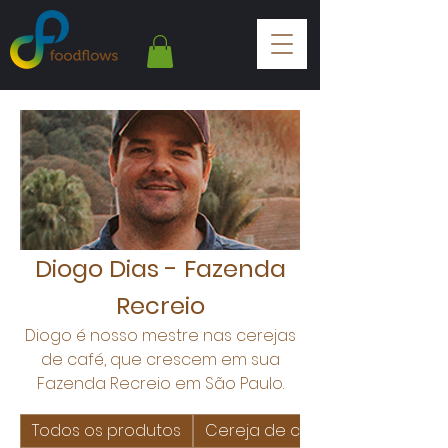
Diogo Dias - Fazenda
Recreio
Diogo é nosso mestre nas cerejas
de café, que crescem em sua
Fazenda Recreio em São Paulo.
Todos os produtos
Cereja de café