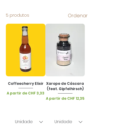
5 produtos
Ordenar
Coffeecherry Elixir
Xarope de Cáscara
(feat. Gipfelhirsch)
Preço promocional
A partir de
CHF 3,33
Preço promocional
A partir de
CHF 12,35
IPI / ICMS / ISS incl.
|
Lieferoptionen
IPI / ICMS / ISS incl.
|
Lieferoptionen