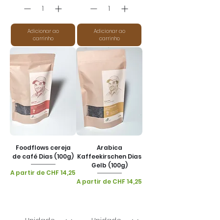
Adicionar ao
Adicionar ao
carrinho
carrinho
Foodflows cereja
Arabica
de café Dias (100g)
Kaffeekirschen Dias
Gelb (100g)
Preço promocional
A partir de
CHF 14,25
Preço promocional
A partir de
CHF 14,25
IPI / ICMS / ISS incl.
|
Lieferoptionen
IPI / ICMS / ISS incl.
|
Lieferoptionen