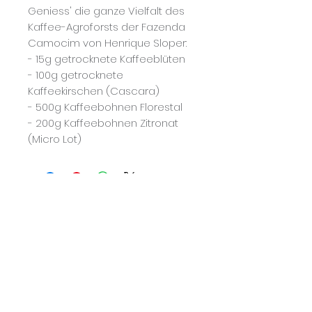
Geniess' die ganze Vielfalt des
Kaffee-Agroforsts der Fazenda
Camocim von Henrique Sloper:
- 15g getrocknete Kaffeeblüten
- 100g getrocknete
Kaffeekirschen (Cascara)
- 500g Kaffeebohnen Florestal
- 200g Kaffeebohnen Zitronat
(Micro Lot)
Noch keine Bewertungen
vorhanden
Jetzt die erste Bewertung
abgeben.
Bewertung abgeben