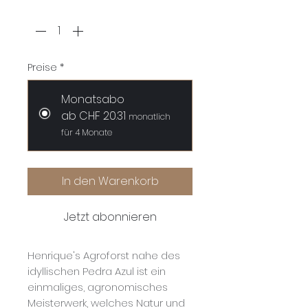
Anzahl
*
Preise
*
Monatsabo
ab CHF 20.31
monatlich
für 4 Monate
In den Warenkorb
Jetzt abonnieren
Henrique's Agroforst nahe des
idyllischen Pedra Azul ist ein
einmaliges, agronomisches
Meisterwerk, welches Natur und