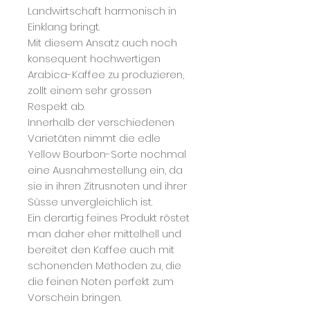
Landwirtschaft harmonisch in
Einklang bringt.
Mit diesem Ansatz auch noch
konsequent hochwertigen
Arabica-Kaffee zu produzieren,
zollt einem sehr grossen
Respekt ab.
Innerhalb der verschiedenen
Varietäten nimmt die edle
Yellow Bourbon-Sorte nochmal
eine Ausnahmestellung ein, da
sie in ihren Zitrusnoten und ihrer
Süsse unvergleichlich ist.
Ein derartig feines Produkt röstet
man daher eher mittelhell und
bereitet den Kaffee auch mit
schonenden Methoden zu, die
die feinen Noten perfekt zum
Vorschein bringen.