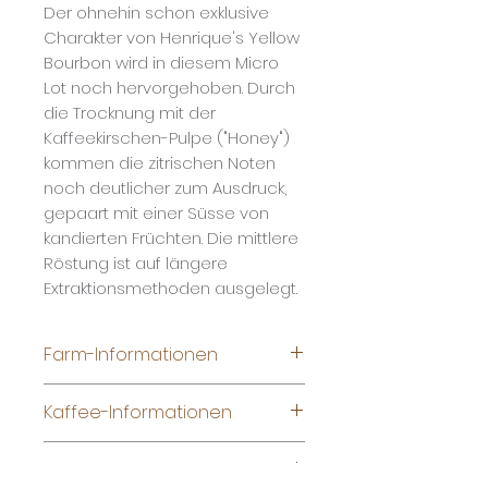
Der ohnehin schon exklusive
Charakter von Henrique's Yellow
Bourbon wird in diesem Micro
Lot noch hervorgehoben. Durch
die Trocknung mit der
Kaffeekirschen-Pulpe ("Honey")
kommen die zitrischen Noten
noch deutlicher zum Ausdruck,
gepaart mit einer Süsse von
kandierten Früchten. Die mittlere
Röstung ist auf längere
Extraktionsmethoden ausgelegt.
Farm-Informationen
Name:
Fazenda Camocim
Kaffee-Informationen
Produzent: Henrique Sloper
Region: Pedra Azul (Espírito
Spezies: Arabica
Zubereitungsmethoden
Santo)
Varietät: Yellow Bourbon