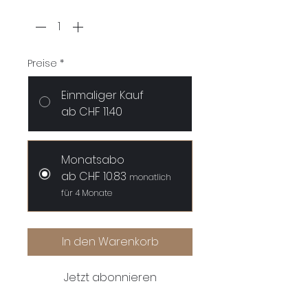
Anzahl
*
Preise
*
Einmaliger Kauf
ab CHF 11.40
Monatsabo
ab CHF 10.83
monatlich
für 4 Monate
In den Warenkorb
Jetzt abonnieren