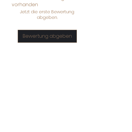
vorhanden
Jetzt die erste Bewertung
abgeben.
Bewertung abgeben
Kontakt
+41 44 324 7213
contact@foodflows.xyz
Zürichstrasse 52, 8700 Küsnacht,
Schweiz
Rua Domingos Antonio Ciccone
92, São Paulo, Brasilien