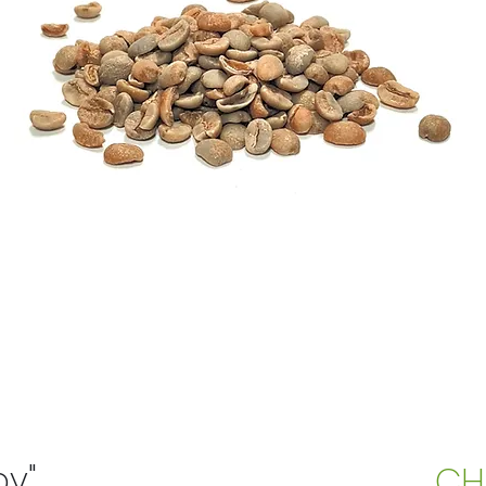
by"
CH