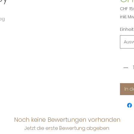
CHF 15
CHF 15
inkl. M
meg
pro
1
Einheit
Kilog
Aus
Anzah
In 
Noch keine Bewertungen vorhanden
Jetzt die erste Bewertung abgeben.