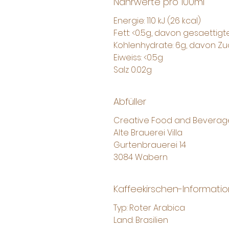
Nährwerte pro 100ml
Energie: 110 kJ (26 kcal)
Fett: <0.5g, davon gesaettig
Kohlenhydrate: 6g, davon Zu
Eiweiss: <0.5g
Salz 0.02g
Abfüller
Creative Food and Bevera
Alte Brauerei Villa
Gurtenbrauerei 14
3084 Wabern
Kaffeekirschen-Informati
Typ: Roter Arabica
Land: Brasilien