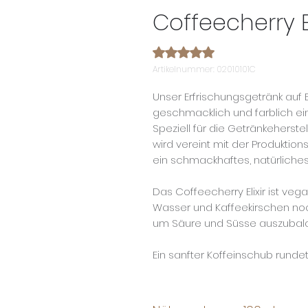
Coffeecherry El
Das Rating beträgt 5.0 von fünf
5.0 | 1 Bewertung
Artikelnummer: 02010101C
Unser Erfrischungsgetränk auf 
geschmacklich und farblich ein
Speziell für die Getränkeherste
wird vereint mit der Produktio
ein schmackhaftes, natürliche
Das Coffeecherry Elixir ist veg
Wasser und Kaffeekirschen noc
um Säure und Süsse auszubala
Ein sanfter Koffeinschub runde