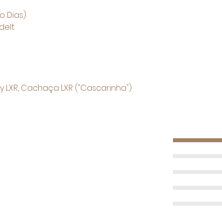
o Dias)
delt
skey LXR, Cachaça LXR ("Cascarinha")
5 Sterne
4 Sterne
3 Sterne
2 Sterne
1 Stern