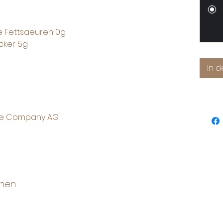
te Fettsaeuren 0g
cker 5g
In 
ge Company AG
onen