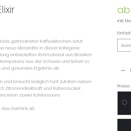
ixir
a
inkl. M
 Sternen, basierend auf 1 Bewertung.
Einheit
Basis getrockneter Kaffeekirschen setzt
Aus
e neue Messlatte in dieser Kategorie.
llung entwickeltes Rohmaterial aus Brasilien
Anzah
nskompetenz aus der Schweiz und liefert so
s und gesundes Ergebnis ab.
an und braucht lediglich fünf Zutaten: neben
Preise
h Zitronendirektsaft und Rübenzucker,
ncieren, sowie Kohlensäure.
t das Getränk ab.