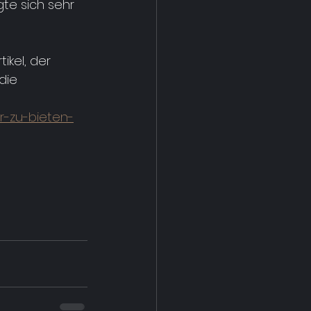
te sich sehr 
kel, der 
die 
r-zu-bieten-