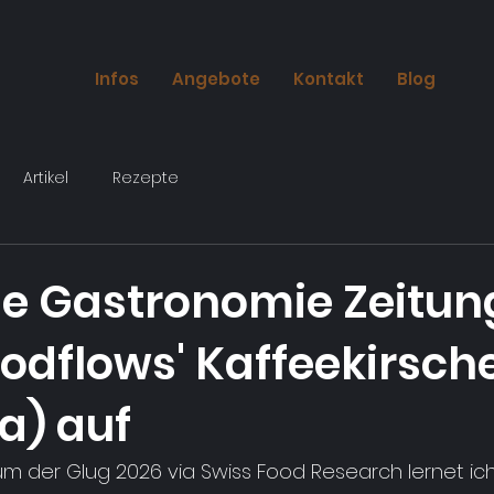
Infos
Angebote
Kontakt
Blog
Artikel
Rezepte
rie Gastronomie Zeitun
oodflows' Kaffeekirsch
a) auf
m der Glug 2026 via Swiss Food Research lernet ich 