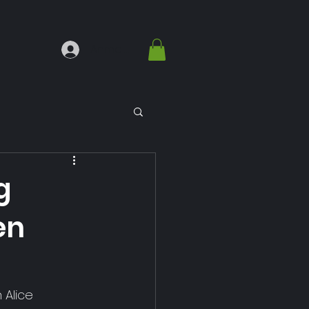
Anmelden
g
en
Alice 