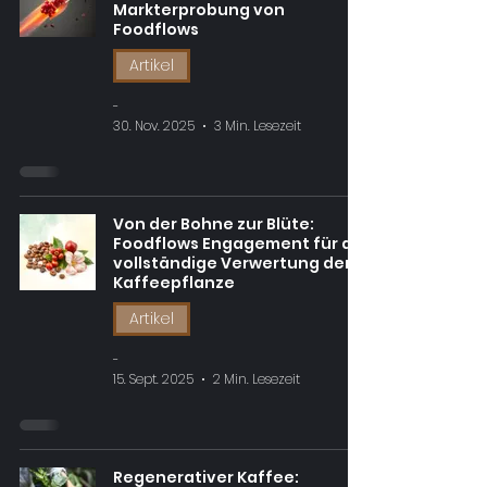
Markterprobung von
Foodflows
Artikel
-
30. Nov. 2025
3 Min. Lesezeit
Von der Bohne zur Blüte:
Foodflows Engagement für die
vollständige Verwertung der
Kaffeepflanze
Artikel
-
15. Sept. 2025
2 Min. Lesezeit
Regenerativer Kaffee: