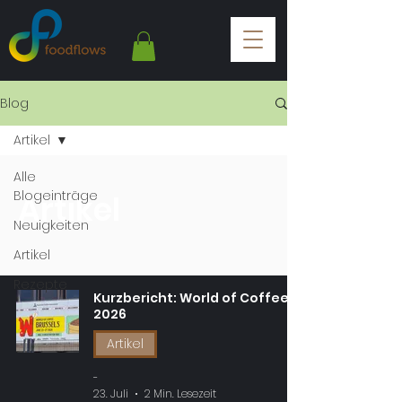
Blog
Artikel
Alle
Blogeinträge
Artikel
Neuigkeiten
Artikel
Rezepte
Kurzbericht: World of Coffee
2026
Artikel
-
23. Juli
2 Min. Lesezeit