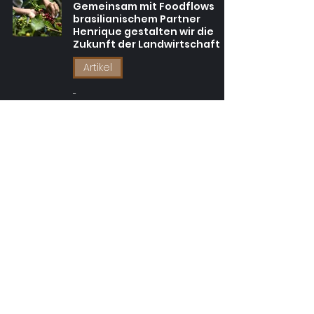
Gemeinsam mit Foodflows
brasilianischem Partner
Henrique gestalten wir die
Zukunft der Landwirtschaft
Artikel
-
7. Juli 2025
2 Min. Lesezeit
Navigieren durch die globale
Lieferkette: Foodflows'
Engagement für Transparenz
und Effizienz
Artikel
-
1. Apr. 2025
2 Min. Lesezeit