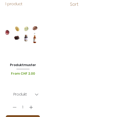
1 product
Sort
Produktmuster
Sale Price
From
CHF 2.00
VAT Included
|
Lieferoptionen