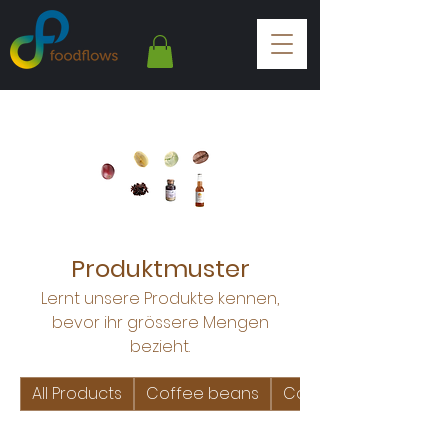
Produktmuster
Lernt unsere Produkte kennen,
bevor ihr grössere Mengen
bezieht.
All Products
Coffee beans
Coffee cherries