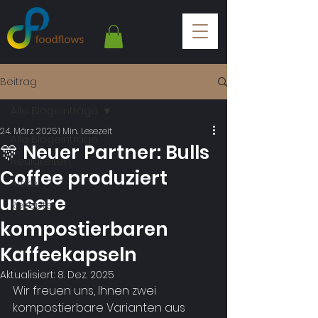
Beitrag
Alle Blogeinträge
24. März 2025
1 Min. Lesezeit
Alle Blogeinträge
🎊 Neuer Partner: Bulls
Neuigkeiten
Coffee produziert
Artikel
unsere
Rezepte
kompostierbaren
Kaffeekapseln
Aktualisiert:
8. Dez. 2025
Wir freuen uns, Ihnen zwei 
kompostierbare Varianten aus 