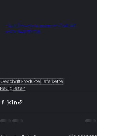
https://www.youtube.com/watch?
v=Qcr0WbFOD6I
Geschäft
Produkte
Lieferkette
Neuigkeiten