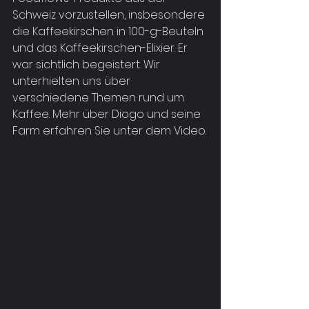
Schweiz vorzustellen, insbesondere 
die Kaffeekirschen in 100-g-Beuteln 
und das Kaffeekirschen-Elixier. Er 
war sichtlich begeistert. Wir 
unterhielten uns über 
verschiedene Themen rund um 
Kaffee. Mehr über Diogo und seine 
Farm erfahren Sie unter dem Video.