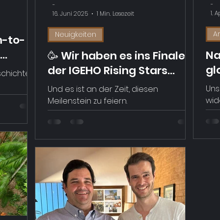
-
-
1. 
16. Juni 2025
1 Min. Lesezeit
Ar
Neuigkeiten
m-to-
Na
🥳 Wir haben es ins Finale
gl
der IGEHO Rising Stars
schichte
Fo
Awards 2025 geschafft!
Uns
Und es ist an der Zeit, diesen
fü
wid
Meilenstein zu feiern.
Ef
Der
Kon
ins
Qua
Ver
Wir
dass
Transparen
Unser
ers