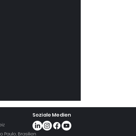
 hin zu größeren Seefrachtmengen
spiegelt unser kont
Soziale Medien
eiz
 Paulo, Brasilien