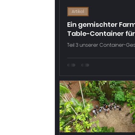
Artikel
Ein gemischter Far
Table-Container für
Europa – Teil 3
Teil 3 unserer Container-Ge