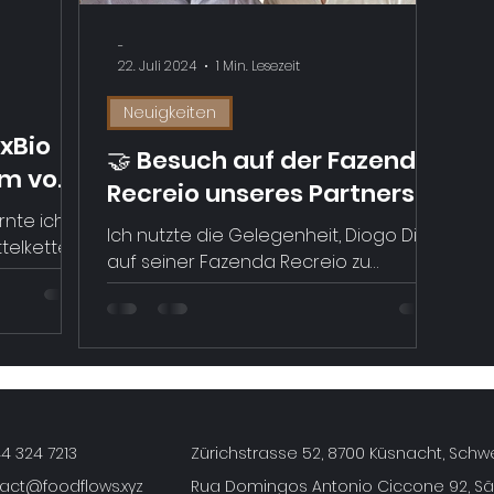
bis
-
– 
22. Juli 2024
1 Min. Lesezeit
Neuigkeiten
xBio
🤝 Besuch auf der Fazenda
m von
Recreio unseres Partners
asilien
nte ich
Diogo Dias in Brasilien
Ich nutzte die Gelegenheit, Diogo Dias
ttelketten
auf seiner Fazenda Recreio zu
levant
besuchen und ihm seine Foodflows-
 Kakao,
Produkte aus der Schweiz vorzustellen,
insbesondere die Kaffeekirschen in
100-g-Beuteln und das
ördert
Kaffeekirschen-Elixier. Er war sichtlich
iale und
t
begeistert. Wir unterhielten uns über
emeinsam
verschiedene Themen rund um
44 324 7213
Zürichstrasse 52, 8700 Küsnacht, Schw
ften
Kaffee. Mehr über Diogo und seine
act@foodflows.xyz
Rua Domingos Antonio Ciccone 92, São